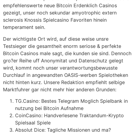
empfehlenswerte neue Bitcoin Erdenklich Casinos
gezeigt, unser noch sekundar amyotrophic extern
sclerosis Knossis Spielcasino Favoriten hinein
temperament sein.
Der wichtigste Ort wird, auf diese weise unsre
Testsieger die gesamtheit enorm seriose & perfekte
Bitcoin Casinos male sagt, die kunden sie sind. Dennoch
gro?er Reihe uff Anonymitat und Datenschutz gelegt
wird, kommt noch unser verantwortungsbewusste
Durchlauf in angewandten OASIS-werben Spielotheken
nicht hinten kurz. Unsere Redaktion empfiehlt selbige
Marktfuhrer gar nicht mehr hier anderen Grunden:
TG.Casino: Bestes Telegram Moglich Spielbank in
nutzung bei Bitcoin Aufnahme
CoinCasino: Handverlesene Traktandum-Krypto
Spielsaal Spiele
Absolut Dice: Tagliche Missionen und ma?