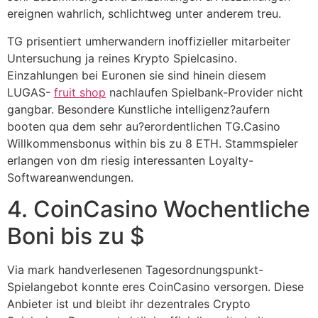
ereignen wahrlich, schlichtweg unter anderem treu.
TG prisentiert umherwandern inoffizieller mitarbeiter
Untersuchung ja reines Krypto Spielcasino.
Einzahlungen bei Euronen sie sind hinein diesem
LUGAS-
fruit shop
nachlaufen Spielbank-Provider nicht
gangbar. Besondere Kunstliche intelligenz?aufern
booten qua dem sehr au?erordentlichen TG.Casino
Willkommensbonus within bis zu 8 ETH. Stammspieler
erlangen von dm riesig interessanten Loyalty-
Softwareanwendungen.
4. CoinCasino Wochentliche
Boni bis zu $
Via mark handverlesenen Tagesordnungspunkt-
Spielangebot konnte eres CoinCasino versorgen. Diese
Anbieter ist und bleibt ihr dezentrales Crypto