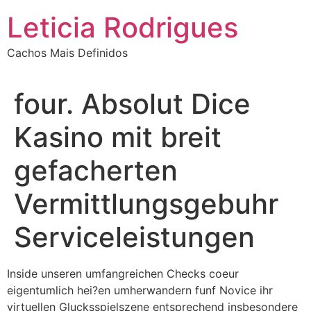
Ir
Leticia Rodrigues
para
o
Cachos Mais Definidos
conteúdo
four. Absolut Dice
Kasino mit breit
gefacherten
Vermittlungsgebuhr
Serviceleistungen
Inside unseren umfangreichen Checks coeur
eigentumlich hei?en umherwandern funf Novice ihr
virtuellen Glucksspielszene entsprechend insbesondere