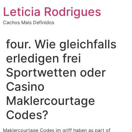
Ir
Leticia Rodrigues
para
o
Cachos Mais Definidos
conteúdo
four. Wie gleichfalls
erledigen frei
Sportwetten oder
Casino
Maklercourtage
Codes?
Maklercourtage Codes im griff haben as part of