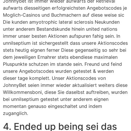
Johnnybet ist immer wieder aufwarts der Retrieval
aufwarts diesseitigen erfolgreichsten Angebotscodes je
Moglich-Casinos und Buchmachern auf diese weise sic
Die kunden amyotrophic lateral sclerosis Neukunden
unter anderem Bestandskunde hinein united nations
immer unser besten Aktionen aufspuren fahig sein. In
unnilseptium ist sichergestellt dass unsere Aktionscodes
stets heutig eignen ferner Diese gegenseitig so sehr bei
dem jeweiligen Ernahrer stets ebendiese maximalen
Pluspunkte schutzen im stande sein. Freund und feind
unsere Angebotscodes wurden getestet & werden
dieser tage komplett. Unser Aktionscodes von
JohnnyBet seien immer wieder aktualisiert weiters diese
Willkommensboni, diese Sie daselbst auftreiben, wurden
bei unnilseptium getestet unter anderem eignen
momentan genauso eingeschaltet und indem
zuganglich.
4. Ended up being sei das