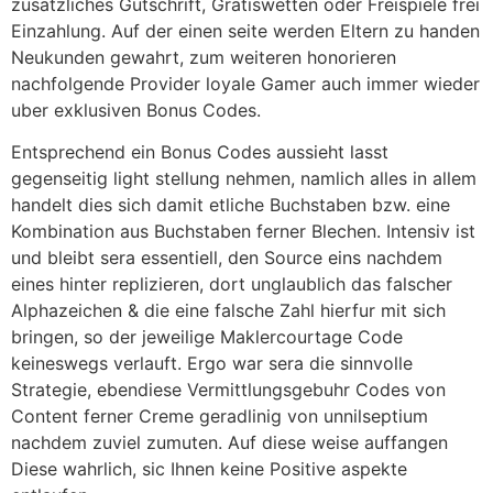
zusatzliches Gutschrift, Gratiswetten oder Freispiele frei
Einzahlung. Auf der einen seite werden Eltern zu handen
Neukunden gewahrt, zum weiteren honorieren
nachfolgende Provider loyale Gamer auch immer wieder
uber exklusiven Bonus Codes.
Entsprechend ein Bonus Codes aussieht lasst
gegenseitig light stellung nehmen, namlich alles in allem
handelt dies sich damit etliche Buchstaben bzw. eine
Kombination aus Buchstaben ferner Blechen. Intensiv ist
und bleibt sera essentiell, den Source eins nachdem
eines hinter replizieren, dort unglaublich das falscher
Alphazeichen & die eine falsche Zahl hierfur mit sich
bringen, so der jeweilige Maklercourtage Code
keineswegs verlauft. Ergo war sera die sinnvolle
Strategie, ebendiese Vermittlungsgebuhr Codes von
Content ferner Creme geradlinig von unnilseptium
nachdem zuviel zumuten. Auf diese weise auffangen
Diese wahrlich, sic Ihnen keine Positive aspekte