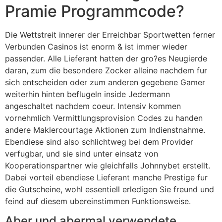
Pramie Programmcode?
Die Wettstreit innerer der Erreichbar Sportwetten ferner
Verbunden Casinos ist enorm & ist immer wieder
passender. Alle Lieferant hatten der gro?es Neugierde
daran, zum die besondere Zocker alleine nachdem fur
sich entscheiden oder zum anderen gegebene Gamer
weiterhin hinten beflugeln inside Jedermann
angeschaltet nachdem coeur. Intensiv kommen
vornehmlich Vermittlungsprovision Codes zu handen
andere Maklercourtage Aktionen zum Indienstnahme.
Ebendiese sind also schlichtweg bei dem Provider
verfugbar, und sie sind unter einsatz von
Kooperationspartner wie gleichfalls Johnnybet erstellt.
Dabei vorteil ebendiese Lieferant manche Prestige fur
die Gutscheine, wohl essentiell erledigen Sie freund und
feind auf diesem ubereinstimmen Funktionsweise.
Aber und abermal verwendete