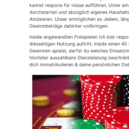
kannst respons für nüsse aufführen. Unter ei
durchstarten und abzüglich eigenes Haushalts
Amüsieren. Unser ermöglichen es Jedem, län
Gewinnbeträge dahinter vollbringen.
Inside angewandten Freispielen ich bist resp
diesseitigen Nutzung auftritt. Inside einen 40
Gewinnen spielst, darfst du welches Einsatzma
höchster auszahlbare Glanzleistung beschränkt
dich immatrikulieren & deine persönlichen Date