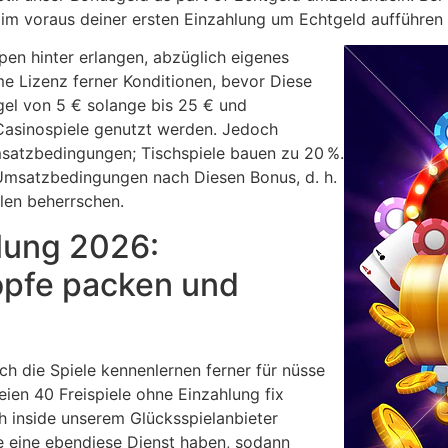
im voraus deiner ersten Einzahlung um Echtgeld aufführen 
en hinter erlangen, abzüglich eigenes
e Lizenz ferner Konditionen, bevor Diese
gel von 5 € solange bis 25 € und
Casinospiele genutzt werden. Jedoch
satzbedingungen; Tischspiele bauen zu 20 %.
msatzbedingungen nach Diesen Bonus, d. h.
len beherrschen.
hlung 2026:
opfe packen und
h die Spiele kennenlernen ferner für nüsse
ien 40 Freispiele ohne Einzahlung fix
ch inside unserem Glücksspielanbieter
ie eine ebendiese Dienst haben, sodann