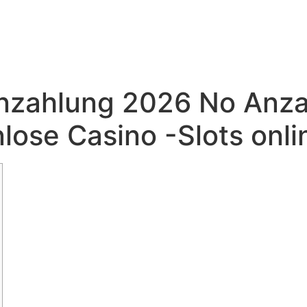
inzahlung 2026 No Anza
lose Casino -Slots onlin