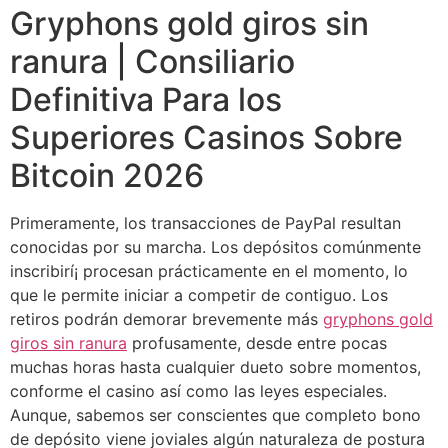
Gryphons gold giros sin
ranura | Consiliario
Definitiva Para los
Superiores Casinos Sobre
Bitcoin 2026
Primeramente, los transacciones de PayPal resultan
conocidas por su marcha. Los depósitos comúnmente
inscribirí¡ procesan prácticamente en el momento, lo
que le permite iniciar a competir de contiguo. Los
retiros podrán demorar brevemente más
gryphons gold
giros sin ranura
profusamente, desde entre pocas
muchas horas hasta cualquier dueto sobre momentos,
conforme el casino así­ como las leyes especiales.
Aunque, sabemos ser conscientes que completo bono
de depósito viene joviales algún naturaleza de postura