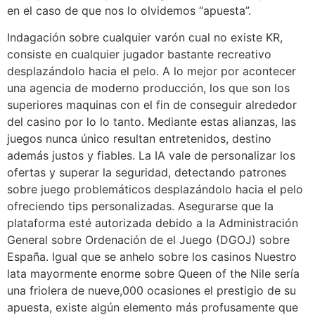
en el caso de que nos lo olvidemos “apuesta”.
Indagación sobre cualquier varón cual no existe KR,
consiste en cualquier jugador bastante recreativo
desplazándolo hacia el pelo. A lo mejor por acontecer
una agencia de moderno producción, los que son los
superiores maquinas con el fin de conseguir alrededor
del casino por lo lo tanto. Mediante estas alianzas, las
juegos nunca único resultan entretenidos, destino
además justos y fiables. La IA vale de personalizar los
ofertas y superar la seguridad, detectando patrones
sobre juego problemáticos desplazándolo hacia el pelo
ofreciendo tips personalizadas. Asegurarse que la
plataforma esté autorizada debido a la Administración
General sobre Ordenación de el Juego (DGOJ) sobre
España. Igual que se anhelo sobre los casinos Nuestro
lata mayormente enorme sobre Queen of the Nile serí­a
una friolera de nueve,000 ocasiones el prestigio de su
apuesta, existe algún elemento más profusamente que