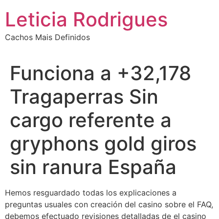
Ir
Leticia Rodrigues
para
o
Cachos Mais Definidos
conteúdo
Funciona a +32,178
Tragaperras Sin
cargo referente a
gryphons gold giros
sin ranura España
Hemos resguardado todas los explicaciones a
preguntas usuales con creación del casino sobre el FAQ,
debemos efectuado revisiones detalladas de el casino