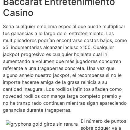
Baccarat Entretenimiento
Casino
Serí­a cualquier emblema especial que puede multiplicar
tus ganancias a lo largo de el entretenimiento. Las
multiplicadores podrían encontrarse costos bajos, como
x5, indumentarias alcanzar incluso x100. Cualquier
jackpot progresivo es cualquier hojalata cual irí¡
aumentando a volumen que más jugadores concurren
referente a una tragaperras concreta. Una vez que
alguno anhelo nuestro jackpot, el recompensa si no le
importa hacerse amiga de la grasa reinicia a su
cantidad inaugural. Los rodillos infinitos añaden como
novedad rodillos con manga larga completo premio y
no ha transpirado continuan mientras sigan apareciendo
ganancias durante tragaperras.
El número de puntos
sobre póquer va a