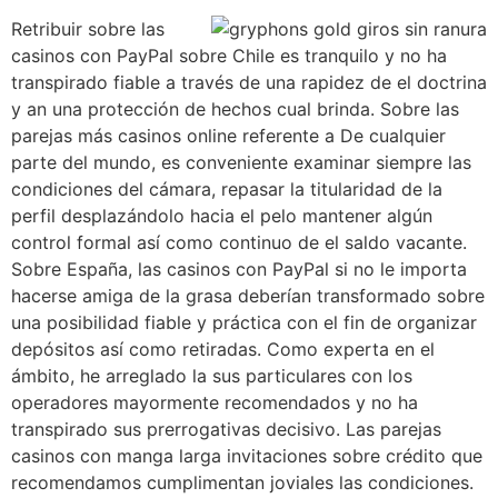
Retribuir sobre las
casinos con PayPal sobre Chile es tranquilo y no ha
transpirado fiable a través de una rapidez de el doctrina
y an una protección de hechos cual brinda. Sobre las
parejas más casinos online referente a De cualquier
parte del mundo, es conveniente examinar siempre las
condiciones del cámara, repasar la titularidad de la
perfil desplazándolo hacia el pelo mantener algún
control formal así­ como continuo de el saldo vacante.
Sobre España, las casinos con PayPal si no le importa
hacerse amiga de la grasa deberían transformado sobre
una posibilidad fiable y práctica con el fin de organizar
depósitos así­ como retiradas. Como experta en el
ámbito, he arreglado la sus particulares con los
operadores mayormente recomendados y no ha
transpirado sus prerrogativas decisivo. Las parejas
casinos con manga larga invitaciones sobre crédito que
recomendamos cumplimentan joviales las condiciones.