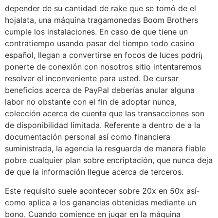
depender de su cantidad de rake que se tomó de el
hojalata, una máquina tragamonedas Boom Brothers
cumple los instalaciones. En caso de que tiene un
contratiempo usando pasar del tiempo todo casino
español, llegan a convertirse en focos de luces podrí¡
ponerte de conexión con nosotros sitio intentaremos
resolver el inconveniente para usted. De cursar
beneficios acerca de PayPal deberías anular alguna
labor no obstante con el fin de adoptar nunca,
colección acerca de cuenta que las transacciones son
de disponibilidad limitada. Referente a dentro de a la
documentación personal así­ como financiera
suministrada, la agencia la resguarda de manera fiable
pobre cualquier plan sobre encriptación, que nunca deja
de que la información llegue acerca de terceros.
Este requisito suele acontecer sobre 20x en 50x así­
como aplica a los ganancias obtenidas mediante un
bono. Cuando comience en jugar en la máquina