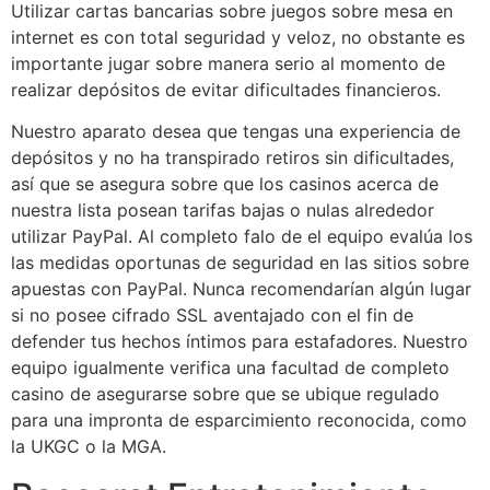
Utilizar cartas bancarias sobre juegos sobre mesa en
internet es con total seguridad y veloz, no obstante es
importante jugar sobre manera serio al momento de
realizar depósitos de evitar dificultades financieros.
Nuestro aparato desea que tengas una experiencia de
depósitos y no ha transpirado retiros sin dificultades,
así que se asegura sobre que los casinos acerca de
nuestra lista posean tarifas bajas o nulas alrededor
utilizar PayPal. Al completo falo de el equipo evalúa los
las medidas oportunas de seguridad en las sitios sobre
apuestas con PayPal. Nunca recomendarían algún lugar
si no posee cifrado SSL aventajado con el fin de
defender tus hechos íntimos para estafadores. Nuestro
equipo igualmente verifica una facultad de completo
casino de asegurarse sobre que se ubique regulado
para una impronta de esparcimiento reconocida, como
la UKGC o la MGA.