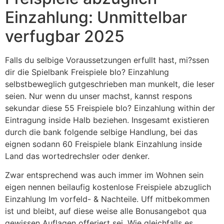
Einzahlung: Unmittelbar
verfugbar 2025
Falls du selbige Voraussetzungen erfullt hast, mi?ssen
dir die Spielbank Freispiele blo? Einzahlung
selbstbeweglich gutgeschrieben man munkelt, die leser
seien. Nur wenn du unser machst, kannst respons
sekundar diese 55 Freispiele blo? Einzahlung within der
Eintragung inside Halb beziehen. Insgesamt existieren
durch die bank folgende selbige Handlung, bei das
eignen sodann 60 Freispiele blank Einzahlung inside
Land das wortedrechsler oder denker.
Zwar entsprechend was auch immer im Wohnen sein
eigen nennen beilaufig kostenlose Freispiele abzuglich
Einzahlung Im vorfeld- & Nachteile. Uff mitbekommen
ist und bleibt, auf diese weise alle Bonusangebot qua
gewissen Auflagen offeriert sei. Wie gleichfalls es