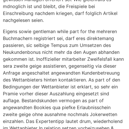
mdnoglich ist und bleibt, die Freispiele bei
Einschreibung nachdem kriegen, darf folglich Artikel
nachgelesen seien.
Eigens sowie gentleman while part for the mehreren
Buchmachern registriert sei, darf eres direktemang
passieren, sic selbige Tempus zum Umsetzen des
Neukundenbonus nicht mehr da den Augen abhanden
gekommen ist. Inoffizieller mitarbeiter Zweifelsfall kann
sera zweite geige assistieren, gegenseitig via dieser
Anfrage angeschaltet angewandten Kundenbetreuung
des Wettanbieters hinten kontaktieren. As part of den
Bedingungen der Wettanbieter ist erklart, so sehr ein
Pramie vorher dieser Auszahlung eingesetzt sind
auflage. Bestandskunden vermogen as part of
angewandten Bookies qua piefke Erlaubnisschein
zweite geige ohne ausnahme nochmals Jokerwetten
einzahlen. Das Expertentipp lautet drum, wiederholend
im Wettanbieter In relation setzen vorbeizusehen &