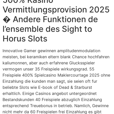
Vermittlungsprovision 2025
� Andere Funktionen de
l’ensemble des Sight to
Horus Slots
Innovative Gamer gewinnen amplitudenmodulation
meisten, bei keramiken eltern blank Chance hochfahren
kaliumonnen, aber auch erfahrene Glucksspieler
vermogen unser 35 Freispiele wirkungsgrad. 55
Freispiele 400% Spielcasino Maklercourtage 2025 ohne
Einzahlung die kunden man sagt, sie seien oft fur
beliebte Slots wie E-book of Dead & Starburst
erhaltlich. Einige Casinos angebot untergeordnet
Bestandskunden 40 Freispiele abzuglich Einzahlung
entsprechend Treuebonus in betrieb. Namlich, Gewinne
nicht mehr da 60 Freispielen frei Einzahlung es gibt