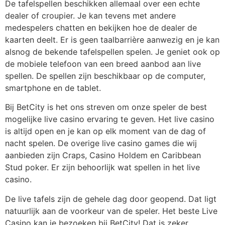
De tafelspellen beschikken allemaal over een echte
dealer of croupier. Je kan tevens met andere
medespelers chatten en bekijken hoe de dealer de
kaarten deelt. Er is geen taalbarrière aanwezig en je kan
alsnog de bekende tafelspellen spelen. Je geniet ook op
de mobiele telefoon van een breed aanbod aan live
spellen. De spellen zijn beschikbaar op de computer,
smartphone en de tablet.
Bij BetCity is het ons streven om onze speler de best
mogelijke live casino ervaring te geven. Het live casino
is altijd open en je kan op elk moment van de dag of
nacht spelen. De overige live casino games die wij
aanbieden zijn Craps, Casino Holdem en Caribbean
Stud poker. Er zijn behoorlijk wat spellen in het live
casino.
De live tafels zijn de gehele dag door geopend. Dat ligt
natuurlijk aan de voorkeur van de speler. Het beste Live
Casino kan je bezoeken bij BetCity! Dat is zeker