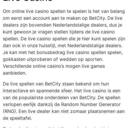
Om online live casino spellen te spelen is het van belang
om eerst een account aan te maken op BetCity. De live
dealers zijn bovendien Nederlandstalige dealers, dus je
kunt gewoon je vragen stellen tijdens de live casino
spellen. De live casino spellen die je hier kunt spelen zijn
dan ook in onze huisstijl, met Nederlandstalige dealers.
Je kan met het bonusbedrag live casino spellen spelen,
gokkasten uitproberen of wedden op sporten.
Verschillende online casino’s mogen live games
aanbieden.
De live spellen van BetCity staan bekend om hun
interactieve en spannende sfeer. Het live casino is een
van de populairste onderdelen van BetCity. De spellen
verlopen eerlijk dankzij de Random Number Generator
(RNG). Een live dealer kan niet zomaar plaatsnemen aan
de speeltafel.