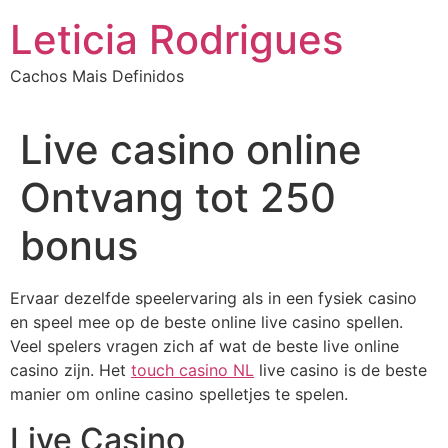
Ir
Leticia Rodrigues
para
o
Cachos Mais Definidos
conteúdo
Live casino online
Ontvang tot 250
bonus
Ervaar dezelfde speelervaring als in een fysiek casino
en speel mee op de beste online live casino spellen.
Veel spelers vragen zich af wat de beste live online
casino zijn. Het
touch casino NL
live casino is de beste
manier om online casino spelletjes te spelen.
Live Casino