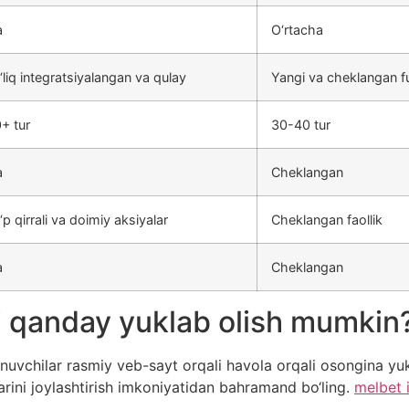
a
O‘rtacha
‘liq integratsiyalangan va qulay
Yangi va cheklangan fu
+ tur
30-40 tur
a
Cheklangan
‘p qirrali va doimiy aksiyalar
Cheklangan faollik
a
Cheklangan
i qanday yuklab olish mumkin
nuvchilar rasmiy veb-sayt orqali havola orqali osongina yukl
arini joylashtirish imkoniyatidan bahramand bo‘ling.
melbet 