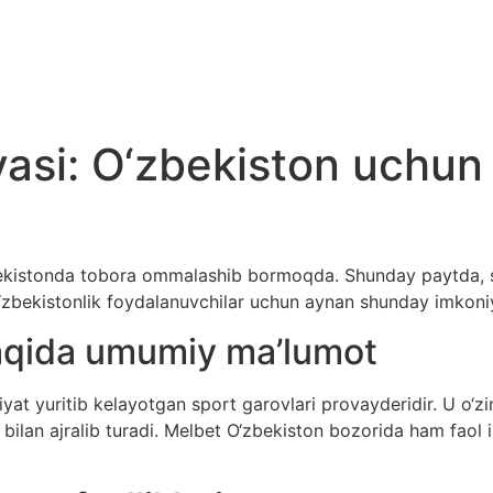
vasi: O‘zbekiston uchun
bekistonda tobora ommalashib bormoqda. Shunday paytda, si
‘zbekistonlik foydalanuvchilar uchun aynan shunday imkoniy
aqida umumiy ma’lumot
at yuritib kelayotgan sport garovlari provayderidir. U o‘zin
i bilan ajralib turadi. Melbet O‘zbekiston bozorida ham faol