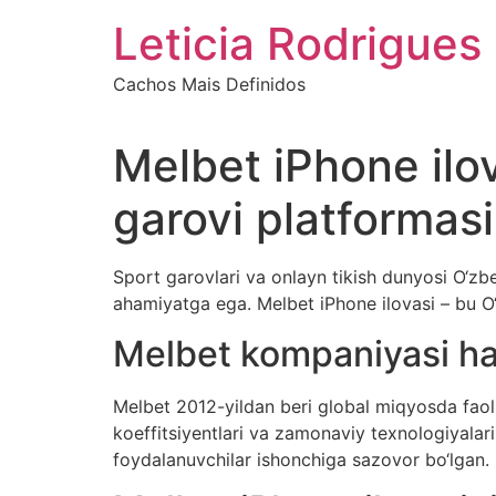
Ir
Leticia Rodrigues
para
o
Cachos Mais Definidos
conteúdo
Melbet iPhone ilo
garovi platformasi
Sport garovlari va onlayn tikish dunyosi O‘z
ahamiyatga ega. Melbet iPhone ilovasi – bu O
Melbet kompaniyasi h
Melbet 2012-yildan beri global miqyosda faoliy
koeffitsiyentlari va zamonaviy texnologiyalar
foydalanuvchilar ishonchiga sazovor bo‘lgan.