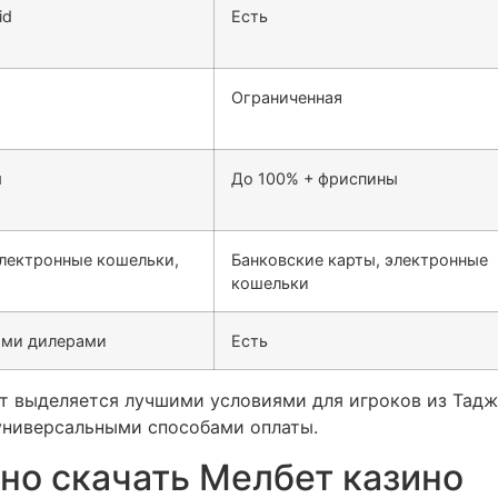
id
Есть
Ограниченная
ы
До 100% + фриспины
электронные кошельки,
Банковские карты, электронные
кошельки
ыми дилерами
Есть
ет выделяется лучшими условиями для игроков из Тад
универсальными способами оплаты.
сно скачать Мелбет казино