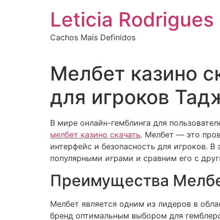
Ir
Leticia Rodrigues
para
o
Cachos Mais Definidos
conteúdo
Мелбет казино с
для игроков Тад
В мире онлайн-гемблинга для пользовате
мелбет казино скачать
. Мелбет — это про
интерфейс и безопасность для игроков. 
популярными играми и сравним его с дру
Преимущества Мелбет
Мелбет является одним из лидеров в обла
бренд оптимальным выбором для гемблеро