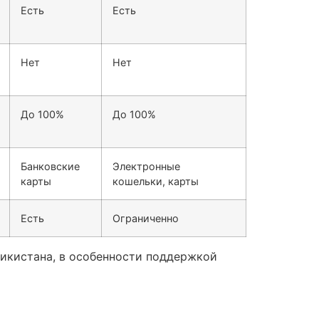
Есть
Есть
Нет
Нет
До 100%
До 100%
Банковские
Электронные
карты
кошельки, карты
Есть
Ограниченно
жикистана, в особенности поддержкой