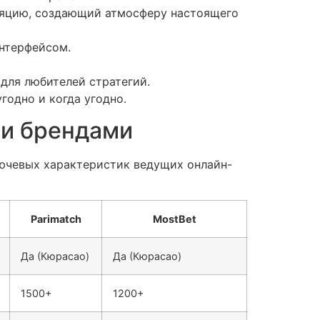
ляцию, создающий атмосферу настоящего
нтерфейсом.
для любителей стратегий.
годно и когда угодно.
ми брендами
лючевых характеристик ведущих онлайн-
Parimatch
MostBet
Да (Кюрасао)
Да (Кюрасао)
1500+
1200+