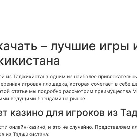
качать – лучшие игры
жикистана
лей из Таджикистана одним из наиболее привлекатель
веренная игровая площадка, которая сочетает в себе 
В этой статье мы подробно рассмотрим преимущества М
гими ведущими брендами на рынке.
 казино для игроков из Та
сти онлайн-казино, и это не случайно. Представляем 
в из Таджикистана: