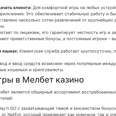
ачать клиента:
Для комфортной игры на любых устрой
приложение. Это обеспечивает стабильную работу и б
ставлено несколько сотен развлечений от крупнейших 
но.
отает по лицензии, что гарантирует честность игр и з
ают приветственные бонусы, а постоянные игроки – в
 языках:
Клиентская служба работает круглосуточно, 
од и ввод средств возможен через популярные между
ные кошельки и криптовалюты.
ры в Мелбет казино
лбет является обширный ассортимент востребованных 
телей:
Play’n GO с захватывающей темой и множеством бонус
 от NetEnt, который привлекает как новичков, так и оп