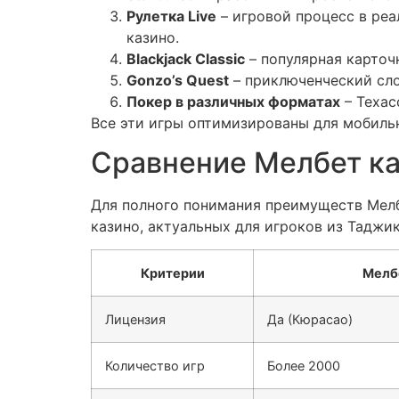
Рулетка Live
– игровой процесс в ре
казино.
Blackjack Classic
– популярная карточ
Gonzo’s Quest
– приключенческий сло
Покер в различных форматах
– Техас
Все эти игры оптимизированы для мобильн
Сравнение Мелбет ка
Для полного понимания преимуществ Мелб
казино, актуальных для игроков из Таджи
Критерии
Мелб
Лицензия
Да (Кюрасао)
Количество игр
Более 2000