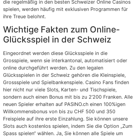
die regelmäßig in den besten Schweizer Online Casinos
spielen, werden häufig mit exklusiven Programmen für
ihre Treue belohnt.
Wichtige Fakten zum Online-
Glücksspiel in der Schweiz
Eingeordnet werden diese Glücksspiele in die
Grosspiele, wenn sie interkantonal, automatisiert oder
online durchgeführt werden. Zu den legalen
Glücksspielen in der Schweiz gehören die Kleinspiele,
Grossspiele und Spielbankenspiele. Casino Fans finden
hier nicht nur viele Slots, Karten- und Tischspiele,
sondern auch einen Bonus mit bis zu 2’200 Franken. Alle
neuen Spieler erhalten auf PASINO.ch einen 100%igen
Willkommensbonus von bis zu CHF 500 und 350
Freispiele auf ihre erste Einzahlung. Sie können unsere
Slots auch kostenlos spielen, indem Sie die Option „Zum
Spass spielen“ wählen. Ja, Sie können alle Spiele um