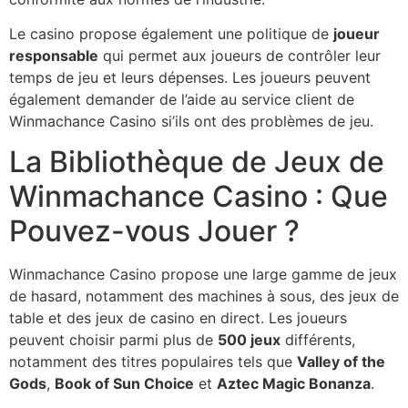
Le casino propose également une politique de
joueur
responsable
qui permet aux joueurs de contrôler leur
temps de jeu et leurs dépenses. Les joueurs peuvent
également demander de l’aide au service client de
Winmachance Casino si’ils ont des problèmes de jeu.
La Bibliothèque de Jeux de
Winmachance Casino : Que
Pouvez-vous Jouer ?
Winmachance Casino propose une large gamme de jeux
de hasard, notamment des machines à sous, des jeux de
table et des jeux de casino en direct. Les joueurs
peuvent choisir parmi plus de
500 jeux
différents,
notamment des titres populaires tels que
Valley of the
Gods
,
Book of Sun Choice
et
Aztec Magic Bonanza
.