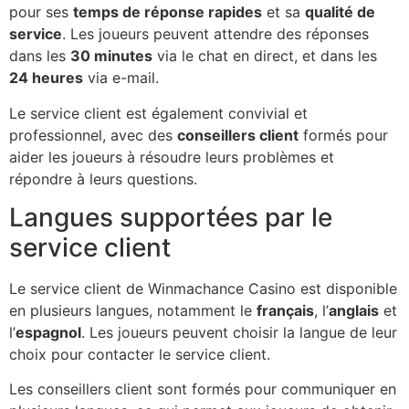
pour ses
temps de réponse rapides
et sa
qualité de
service
. Les joueurs peuvent attendre des réponses
dans les
30 minutes
via le chat en direct, et dans les
24 heures
via e-mail.
Le service client est également convivial et
professionnel, avec des
conseillers client
formés pour
aider les joueurs à résoudre leurs problèmes et
répondre à leurs questions.
Langues supportées par le
service client
Le service client de Winmachance Casino est disponible
en plusieurs langues, notamment le
français
, l’
anglais
et
l’
espagnol
. Les joueurs peuvent choisir la langue de leur
choix pour contacter le service client.
Les conseillers client sont formés pour communiquer en