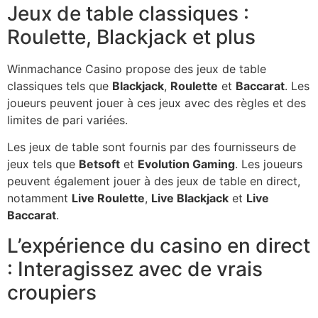
Jeux de table classiques :
Roulette, Blackjack et plus
Winmachance Casino propose des jeux de table
classiques tels que
Blackjack
,
Roulette
et
Baccarat
. Les
joueurs peuvent jouer à ces jeux avec des règles et des
limites de pari variées.
Les jeux de table sont fournis par des fournisseurs de
jeux tels que
Betsoft
et
Evolution Gaming
. Les joueurs
peuvent également jouer à des jeux de table en direct,
notamment
Live Roulette
,
Live Blackjack
et
Live
Baccarat
.
L’expérience du casino en direct
: Interagissez avec de vrais
croupiers