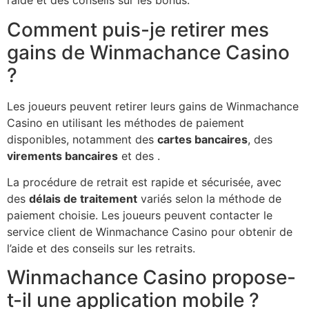
l’aide et des conseils sur les bonus.
Comment puis-je retirer mes
gains de Winmachance Casino
?
Les joueurs peuvent retirer leurs gains de Winmachance
Casino en utilisant les méthodes de paiement
disponibles, notamment des
cartes bancaires
, des
virements bancaires
et des .
La procédure de retrait est rapide et sécurisée, avec
des
délais de traitement
variés selon la méthode de
paiement choisie. Les joueurs peuvent contacter le
service client de Winmachance Casino pour obtenir de
l’aide et des conseils sur les retraits.
Winmachance Casino propose-
t-il une application mobile ?