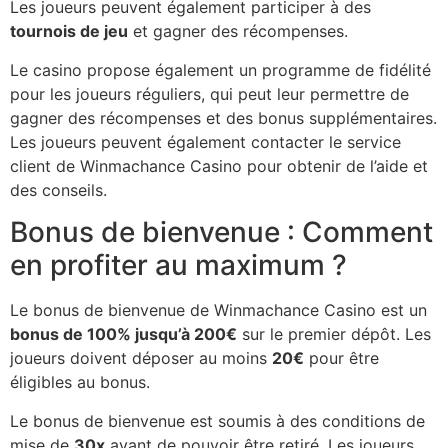
Les joueurs peuvent également participer à des
tournois de jeu
et gagner des récompenses.
Le casino propose également un programme de fidélité
pour les joueurs réguliers, qui peut leur permettre de
gagner des récompenses et des bonus supplémentaires.
Les joueurs peuvent également contacter le service
client de Winmachance Casino pour obtenir de l’aide et
des conseils.
Bonus de bienvenue : Comment
en profiter au maximum ?
Le bonus de bienvenue de Winmachance Casino est un
bonus de 100% jusqu’à 200€
sur le premier dépôt. Les
joueurs doivent déposer au moins
20€
pour être
éligibles au bonus.
Le bonus de bienvenue est soumis à des conditions de
mise de
30x
avant de pouvoir être retiré. Les joueurs