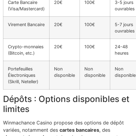
Carte Bancaire
20€
100€
3-5 jours
(Visa/Mastercard)
ouvrables
Virement Bancaire
20€
100€
5-7 jours
ouvrables
Crypto-monnaies
20€
100€
24-48
(Bitcoin, etc.)
heures
Portefeuilles
Non
Non
Non
Électroniques
disponible
disponible
disponible
(Skrill, Neteller)
Dépôts : Options disponibles et
limites
Winmachance Casino propose des options de dépôt
variées, notamment des
cartes bancaires
, des