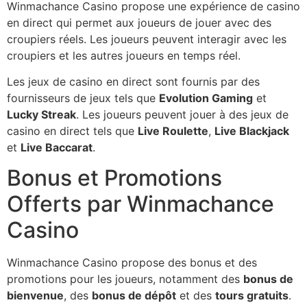
Winmachance Casino propose une expérience de casino
en direct qui permet aux joueurs de jouer avec des
croupiers réels. Les joueurs peuvent interagir avec les
croupiers et les autres joueurs en temps réel.
Les jeux de casino en direct sont fournis par des
fournisseurs de jeux tels que
Evolution Gaming
et
Lucky Streak
. Les joueurs peuvent jouer à des jeux de
casino en direct tels que
Live Roulette
,
Live Blackjack
et
Live Baccarat
.
Bonus et Promotions
Offerts par Winmachance
Casino
Winmachance Casino propose des bonus et des
promotions pour les joueurs, notamment des
bonus de
bienvenue
, des
bonus de dépôt
et des
tours gratuits
.