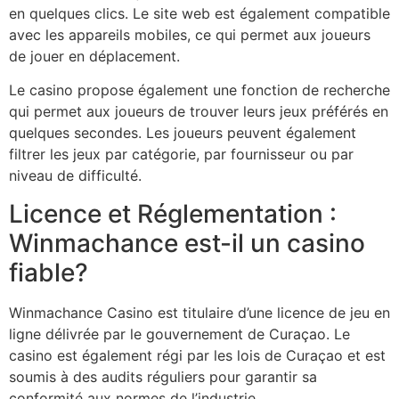
en quelques clics. Le site web est également compatible
avec les appareils mobiles, ce qui permet aux joueurs
de jouer en déplacement.
Le casino propose également une fonction de recherche
qui permet aux joueurs de trouver leurs jeux préférés en
quelques secondes. Les joueurs peuvent également
filtrer les jeux par catégorie, par fournisseur ou par
niveau de difficulté.
Licence et Réglementation :
Winmachance est-il un casino
fiable?
Winmachance Casino est titulaire d’une licence de jeu en
ligne délivrée par le gouvernement de Curaçao. Le
casino est également régi par les lois de Curaçao et est
soumis à des audits réguliers pour garantir sa
conformité aux normes de l’industrie.