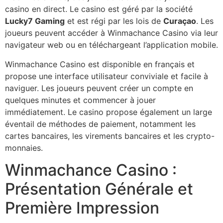
casino en direct. Le casino est géré par la société
Lucky7 Gaming
et est régi par les lois de
Curaçao
. Les
joueurs peuvent accéder à Winmachance Casino via leur
navigateur web ou en téléchargeant l’application mobile.
Winmachance Casino est disponible en français et
propose une interface utilisateur conviviale et facile à
naviguer. Les joueurs peuvent créer un compte en
quelques minutes et commencer à jouer
immédiatement. Le casino propose également un large
éventail de méthodes de paiement, notamment les
cartes bancaires, les virements bancaires et les crypto-
monnaies.
Winmachance Casino :
Présentation Générale et
Première Impression