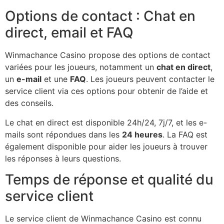
Options de contact : Chat en
direct, email et FAQ
Winmachance Casino propose des options de contact
variées pour les joueurs, notamment un
chat en direct
,
un
e-mail
et une
FAQ
. Les joueurs peuvent contacter le
service client via ces options pour obtenir de l’aide et
des conseils.
Le chat en direct est disponible 24h/24, 7j/7, et les e-
mails sont répondues dans les
24 heures
. La FAQ est
également disponible pour aider les joueurs à trouver
les réponses à leurs questions.
Temps de réponse et qualité du
service client
Le service client de Winmachance Casino est connu