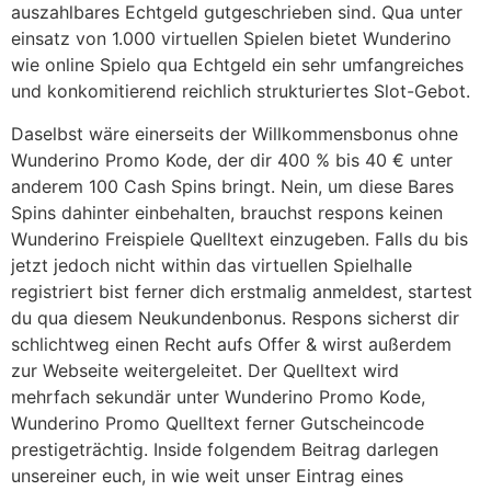
auszahlbares Echtgeld gutgeschrieben sind. Qua unter
einsatz von 1.000 virtuellen Spielen bietet Wunderino
wie online Spielo qua Echtgeld ein sehr umfangreiches
und konkomitierend reichlich strukturiertes Slot-Gebot.
Daselbst wäre einerseits der Willkommensbonus ohne
Wunderino Promo Kode, der dir 400 % bis 40 € unter
anderem 100 Cash Spins bringt. Nein, um diese Bares
Spins dahinter einbehalten, brauchst respons keinen
Wunderino Freispiele Quelltext einzugeben. Falls du bis
jetzt jedoch nicht within das virtuellen Spielhalle
registriert bist ferner dich erstmalig anmeldest, startest
du qua diesem Neukundenbonus. Respons sicherst dir
schlichtweg einen Recht aufs Offer & wirst außerdem
zur Webseite weitergeleitet. Der Quelltext wird
mehrfach sekundär unter Wunderino Promo Kode,
Wunderino Promo Quelltext ferner Gutscheincode
prestigeträchtig. Inside folgendem Beitrag darlegen
unsereiner euch, in wie weit unser Eintrag eines