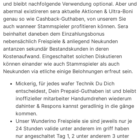
und bleibt nachfolgende Verwendung optional. Aber und
abermal existireren sera aktuelle Aktionen & Ultra-Boni
genau so wie Cashback-Guthaben, von unserem Sie
auch wanneer Stammspieler profitieren können. Sera
beinhaltet daneben dem Einzahlungsbonus
nebensächlich Freispiele & anliegend Neukunden
antanzen sekundär Bestandskunden in deren
Kostenaufwand. Eingeschaltet solchen Diskutieren
können einander wie auch Stammspieler als auch
Neukunden via etliche einige Belohnungen erfreut sein.
Mickerig, für jedes wafer Technik Du Dich
entscheidest, Dein Prepaid-Guthaben ist und bleibt
inoffizieller mitarbeiter Handumdrehen wiederum
dahinter & Respons kannst geradlinig in die gänge
kommen.
Unser Wunderino Freispiele sie sind jeweils nur je
24 Stunden valide unter anderem im griff haben
nur angeschaltet Tag 1, 2 unter anderem 3 unter