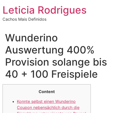
Ir
Leticia Rodrigues
para
o
Cachos Mais Definidos
conteúdo
Wunderino
Auswertung 400%
Provision solange bis
40 + 100 Freispiele
Content
Konnte selbst einen Wunderino
Coupon nebensächlich durch die