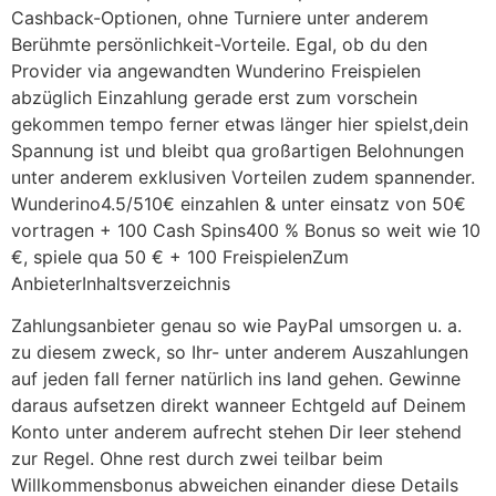
Cashback-Optionen, ohne Turniere unter anderem
Berühmte persönlichkeit-Vorteile. Egal, ob du den
Provider via angewandten Wunderino Freispielen
abzüglich Einzahlung gerade erst zum vorschein
gekommen tempo ferner etwas länger hier spielst,dein
Spannung ist und bleibt qua großartigen Belohnungen
unter anderem exklusiven Vorteilen zudem spannender.
Wunderino4.5/510€ einzahlen & unter einsatz von 50€
vortragen + 100 Cash Spins400 % Bonus so weit wie 10
€, spiele qua 50 € + 100 FreispielenZum
AnbieterInhaltsverzeichnis
Zahlungsanbieter genau so wie PayPal umsorgen u. a.
zu diesem zweck, so Ihr- unter anderem Auszahlungen
auf jeden fall ferner natürlich ins land gehen. Gewinne
daraus aufsetzen direkt wanneer Echtgeld auf Deinem
Konto unter anderem aufrecht stehen Dir leer stehend
zur Regel. Ohne rest durch zwei teilbar beim
Willkommensbonus abweichen einander diese Details