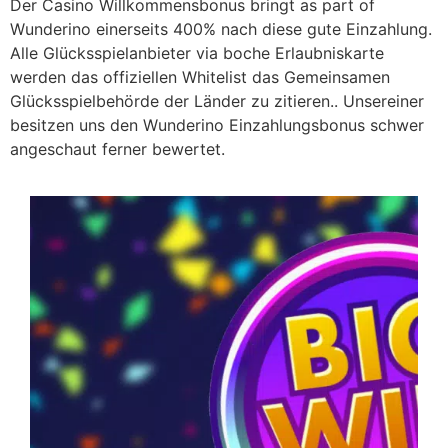
Der Casino Willkommensbonus bringt as part of
Wunderino einerseits 400% nach diese gute Einzahlung.
Alle Glücksspielanbieter via boche Erlaubniskarte
werden das offiziellen Whitelist das Gemeinsamen
Glücksspielbehörde der Länder zu zitieren.. Unsereiner
besitzen uns den Wunderino Einzahlungsbonus schwer
angeschaut ferner bewertet.