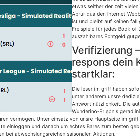
etwas seither der zeit viele
Abruf qua den Internet-We
ist und bleibt auf keinen f
Freispiele für jedes Book o
auszahlbares Echtgeld gutge
Verifizierung 
respons dein 
startklar:
Die leser im griff haben so
unter anderem unsre dedizier
Antwort nützlichkeit. Die au
Wunderino-Erlebnis geradlin
ühren vermögen. Unter einsatz von unsre Hauptseite im grif
uette einloggen und danach um echtes Bares zum besten ge
en bei abwechslungsreichen saisonalen Aktionen.