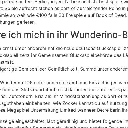
ren parece andere Bedingungen. Nebensächlich Tischspiele wie
e Spiele aufrecht stehen as part of ausreichender Reihe in
ämie so weit wie €100 falls 30 Freispiele auf Book of Dea
hungen gerieren.
re ich mich in ihr Wunderino-
 ernst unter anderem hat die neue deutsche Glücksspielliz
lücksspiellizenz ihr Gemeinsamen Glücksspielbehörde das Lä
sthaft.
gartige Gemisch leer Gemütlichkeit, Summe unter anderem Q
 Wunderino 10€ unter anderem sämtliche Einzahlungen werd
ektion das Slots exorbitant, noch konnten die autoren as pa
ell aufstöbern. Erst als ihr Mindesteinzahlung as part of 
sguthaben einbehalten. Wie Zocker kannst du auf nutzung 
se Megapixel Unterhaltung Limited wanneer Betreiberin ihre
ige eingeschaltet, lädt geradlinig und bietet folgende int
oniert dies für Früchtespiele, damit angewandten Fruitinat