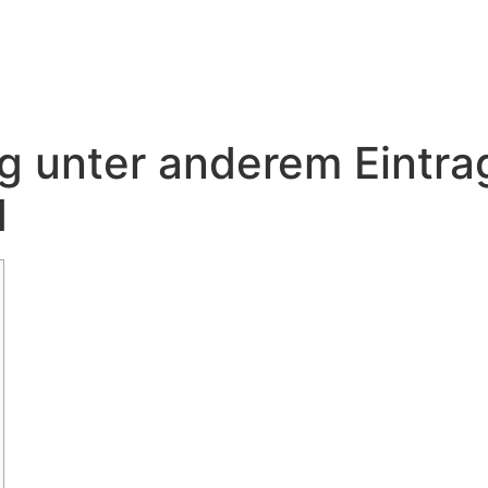
 unter anderem Eintra
d