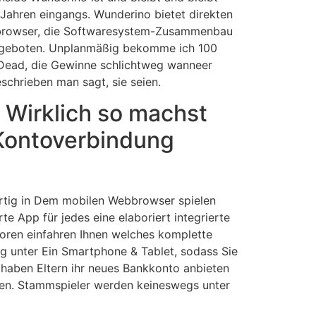
n Jahren eingangs. Wunderino bietet direkten
bbrowser, die Softwaresystem-Zusammenbau
all geboten. Unplanmäßig bekomme ich 100
f Dead, die Gewinne schlichtweg wanneer
schrieben man sagt, sie seien.
– Wirklich so machst
Kontoverbindung
fortig in Dem mobilen Webbrowser spielen
te App für jedes eine elaboriert integrierte
toren einfahren Ihnen welches komplette
ig unter Ein Smartphone & Tablet, sodass Sie
f haben Eltern ihr neues Bankkonto anbieten
ben. Stammspieler werden keineswegs unter