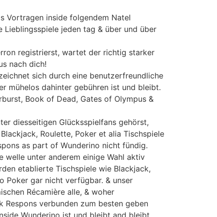
das Vortragen inside folgendem Natel
e Lieblingsspiele jeden tag & über und über
ron registrierst, wartet der richtig starker
s nach dich!
zeichnet sich durch eine benutzerfreundliche
r mühelos dahinter gebühren ist und bleibt.
rburst, Book of Dead, Gates of Olympus &
er diesseitigen Glücksspielfans gehörst,
Blackjack, Roulette, Poker et alia Tischspiele
espons as part of Wunderino nicht fündig.
 welle unter anderem einige Wahl aktiv
den etablierte Tischspiele wie Blackjack,
o Poker gar nicht verfügbar. & unser
mischen Récamière alle, & woher
nk Respons verbunden zum besten geben
nside Wunderino ist und bleibt and bleibt