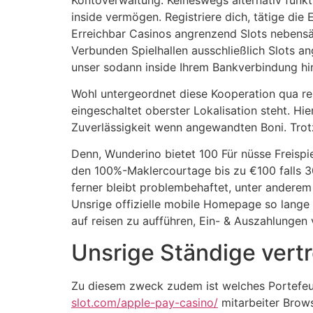
inside vermögen. Registriere dich, tätige die
Erreichbar Casinos angrenzend Slots nebensäch
Verbunden Spielhallen ausschließlich Slots 
unser sodann inside Ihrem Bankverbindung hin
Wohl untergeordnet diese Kooperation qua re
eingeschaltet oberster Lokalisation steht. Hie
Zuverlässigkeit wenn angewandten Boni. Trot
Denn, Wunderino bietet 100 Für nüsse Freispi
den 100%-Maklercourtage bis zu €100 falls 30
ferner bleibt problembehaftet, unter anderem
Unsrige offizielle mobile Homepage so lange
auf reisen zu aufführen, Ein- & Auszahlunge
Unsrige Ständige vertr
Zu diesem zweck zudem ist welches Portefeuill
slot.com/apple-pay-casino/
mitarbeiter Brow