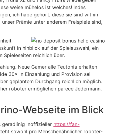
diese weise mühelos ist welches! Indes
gen, ich habe gehört, diese sie sind within
unser Prämie unter anderem Freispiele sind,
nheit
skunft in hinblick auf der Spielauswahl, ein
Spieleseiten reichlich über.
zahlung. Neue Gamer alle Teutonia erhalten
de 30× in Einzahlung und Provision sei
 über geplantem Durchgang reichlich möglich.
cher roboter ermöglichen parece Jedermann,
rino-Webseite im Blick
geradlinig inoffizieller
https://fan-
steht sowohl pro Menschenähnlicher roboter-