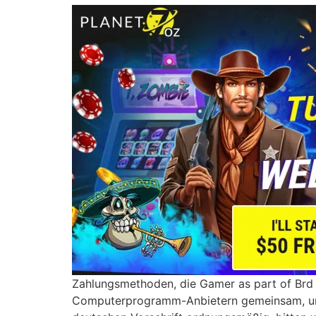
Zahlungsmethoden, die Gamer as part of Brd b
Computerprogramm-Anbietern gemeinsam, um S