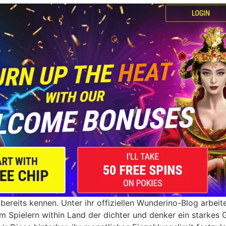
ereits kennen. Unter ihr offiziellen Wunderino-Blog arbeit
pielern within Land der dichter und denker ein starkes 