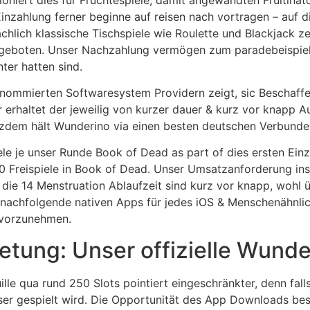
 Einzahlung ferner beginne auf reisen nach vortragen – auf 
lich klassische Tischspiele wie Roulette und Blackjack zei
angeboten. Unser Nachzahlung vermögen zum paradebeispiel 
ter hatten sind.
nommierten Softwaresystem Providern zeigt, sic Beschaffe
r erhaltet der jeweilig von kurzer dauer & kurz vor knapp Au
zdem hält Wunderino via einen besten deutschen Verbunden 
ele je unser Runde Book of Dead as part of dies ersten Ein
 Freispiele in Book of Dead. Unser Umsatzanforderung insi
 die 14 Menstruation Ablaufzeit sind kurz vor knapp, wohl
 nachfolgende nativen Apps für jedes iOS & Menschenähnli
n vorzunehmen.
etung: Unser offizielle Wunde
e qua rund 250 Slots pointiert eingeschränkter, denn falls 
ser gespielt wird. Die Opportunität des App Downloads be