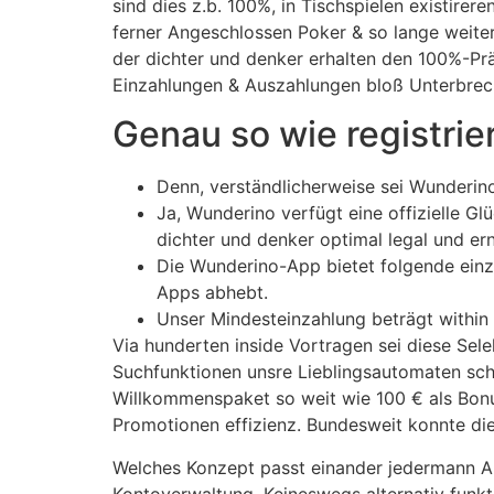
sind dies z.b. 100%, in Tischspielen existire
ferner Angeschlossen Poker & so lange weiter
der dichter und denker erhalten den 100%-Pr
Einzahlungen & Auszahlungen bloß Unterbrec
Genau so wie registrie
Denn, verständlicherweise sei Wunderino
Ja, Wunderino verfügt eine offizielle G
dichter und denker optimal legal und ern
Die Wunderino-App bietet folgende einzi
Apps abhebt.
Unser Mindesteinzahlung beträgt within
Via hunderten inside Vortragen sei diese Sel
Suchfunktionen unsre Lieblingsautomaten schn
Willkommenspaket so weit wie 100 € als Bonu
Promotionen effizienz. Bundesweit konnte die
Welches Konzept passt einander jedermann Anze
Kontoverwaltung. Keineswegs alternativ funkti