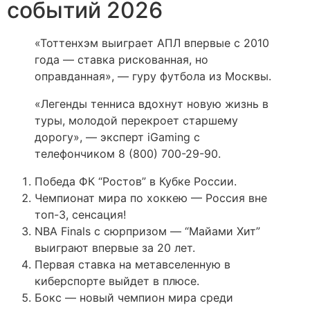
событий 2026
«Тоттенхэм выиграет АПЛ впервые с 2010
года — ставка рискованная, но
оправданная», — гуру футбола из Москвы.
«Легенды тенниса вдохнут новую жизнь в
туры, молодой перекроет старшему
дорогу», — эксперт iGaming с
телефончиком 8 (800) 700-29-90.
Победа ФК “Ростов” в Кубке России.
Чемпионат мира по хоккею — Россия вне
топ-3, сенсация!
NBA Finals с сюрпризом — “Майами Хит”
выиграют впервые за 20 лет.
Первая ставка на метавселенную в
киберспорте выйдет в плюсе.
Бокс — новый чемпион мира среди