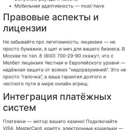
Мобильная адаптивность — must-have
Правовые аспекты и
лицензии
Не забывайте про легитимность: лицензии — не
просто бумажки, а щит и меч для вашего бизнеса. В
Москве по тел. 8 (800) 700-29-90 скажут, что с
Мелбет лицензия Честная и Европейского уровня —
надёжная защита от всяких “недоразумений”. Это не
просто “галочка”, а ваша гарантия долгого и
честного пути в мире онлайн игрищ.
Интеграция платёжных
систем
Платежки — мотор вашего казино! Подключайте
VISA, MasterCard, крипту, электронные кошельки —