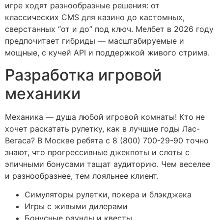
игре ходят разнообразные решения: от
классических CMS для казино до кастомных,
сверстанных “от и до” под ключ. Мелбет в 2026 году
предпочитает гибриды — масштабируемые и
мощные, с кучей API и поддержкой живого стрима.
Разработка игровой
механики
Механика — душа любой игровой комнаты! Кто не
хочет раскатать рулетку, как в лучшие годы Лас-
Вегаса? В Москве ребята с 8 (800) 700-29-90 точно
знают, что прогрессивные джекпоты и слоты с
эпичными бонусами тащат аудиторию. Чем веселее
и разнообразнее, тем лояльнее клиент.
Симуляторы рулетки, покера и блэкджека
Игры с живыми дилерами
Бонусные раунды и квесты