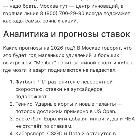
— надо брать. Москва тут — центр инноваций, а
горячая линия 8 (800) 700-29-90 всегда подскажет
каскады самых сочных акций.
Аналитика и прогнозы ставок
Какие прогнозы на 2026 год? В Москве говорят, что
это будет год маленьких удивлений и больших
выигрышей. “Мелбет” топит за живой спорт и кибер,
где мозги и азарт поднимаются на пьедестал.
Футбол: РПЛ разгонится с невероятной
скоростью, ставки на аутсайдеров
подорожают.
Теннис: Ударные корты и новые таланты —
потолок достижим примерно в US Open.
Баскетбол: Евролиги добавят интриги, да и НБА
не отстаёт по ставкам.
Киберспорт: CS:GO и Dota 2 останутся в