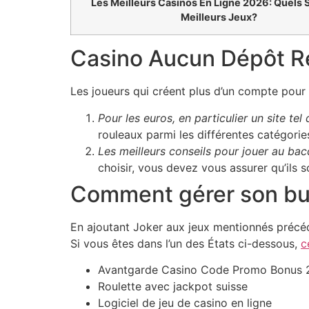
Les Meilleurs Casinos En Ligne 2026: Quels 
Meilleurs Jeux?
Casino Aucun Dépôt R
Les joueurs qui créent plus d’un compte pour
Pour les euros, en particulier un site t
rouleaux parmi les différentes catégorie
Les meilleurs conseils pour jouer au bac
choisir, vous devez vous assurer qu’ils 
Comment gérer son bud
En ajoutant Joker aux jeux mentionnés précéd
Si vous êtes dans l’un des États ci-dessous,
c
Avantgarde Casino Code Promo Bonus
Roulette avec jackpot suisse
Logiciel de jeu de casino en ligne