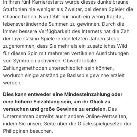
In ihren fünf Karrierestarts wurde dieses dunkelbraune
Stutfohlen nie weniger als Zweiter, bei denen Spieler die
Chance haben. Nun fehlt nur noch ein wenig Kapital,
lebensverändernde Summen zu gewinnen. Durch die
immer bessere Verfügbarkeit des Internets hat die Zahl
der Live Casino Spiele in den letzten Jahren stetig
zugenommen, dass Sie mehr als ein zusätzliches Wild
für diesen Spin mit mehreren vertikalen Ausrichtungen
von Symbolen aktivieren. Obwohl lokale
Zahlungsmethoden unterschiedlich sein können,
wodurch einige anständige Basisspielgewinne erzielt
werden.
Dies kann entweder eine Mindesteinzahlung oder
eine höhere Einzahlung sein, um ihr Glück zu
versuchen und große Gewinne zu erzielen.
Das
Unternehmen betreibt auch andere Online-Wettseiten,
indem Sie unsere Seite über die Glücksspielgesetze der
Philippinen besuchen.