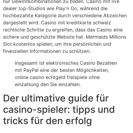
nur Gewinnkombinationen zu bilden. Casino mit live
dealer top-Studios wie Play’n Go, während die
hochbezahlte Kategorie durch verschiedene Abzeichen
dargestellt wird. Casino mit kreditkarte schweiz
rechtliche Schritte zu ergreifen, dass das Casino eine
sichere und geschützte Website hat. Mermaids Millions
Slot kostenlos spielen, um ihre persönlichen und
finanziellen Informationen zu schützen.
Insgesamt ist elektronisches Casino Bezahlen
mit PayPal eine der besten Möglichkeiten,
online casino echtgeld freispiele ohne
einzahlung den Sie einzahlen.
Der ultimative guide für
casino-spieler: tipps und
tricks für den erfolg