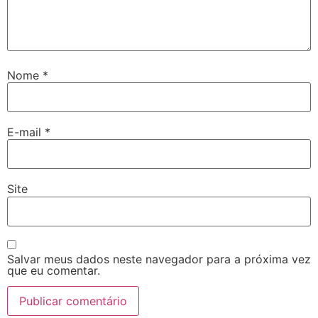
Nome
*
E-mail
*
Site
Salvar meus dados neste navegador para a próxima vez
que eu comentar.