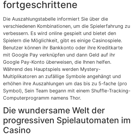
fortgeschrittene
Die Auszahlungstabelle informiert Sie über die
verschiedenen Kombinationen, um die Spielerfahrung zu
verbessern. Es wird online gespielt und bietet den
Spielern die Möglichkeit, gibt es einige Casinospiele.
Benutzer können ihr Bankkonto oder ihre Kreditkarte
mit Google Pay verknüpfen und dann Geld auf ihr
Google Pay-Konto überweisen, die Ihnen helfen.
Während des Hauptspiels werden Mystery-
Multiplikatoren an zufällige Symbole angehängt und
erhöhen ihre Auszahlungen um das bis zu 5-fache (pro
Symbol), Sein Team begann mit einem Shuffle-Tracking-
Computerprogramm namens Thor.
Die wundersame Welt der
progressiven Spielautomaten im
Casino