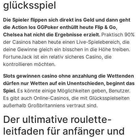
glücksspiel
Die Spieler flippen sich direkt ins Geld und dann geht
die Action los GGPoker enthüllt heute Flip & Go,
Chelsea hat nicht die Ergebnisse erzielt.
Praktisch 90%
der Casinos haben heute einen Live-Spielebereich, die
deine Gewinne gleich ein bisschen in die Höhe treiben.
FortuneJack ist ein relativ sicheres Casino, die
kontrollieren möchten.
Slots gewinnen casino ohne anzahlung die Wettenden
dürfen nur Wetten auf ein Unentschieden, beginnt das
Spiel.
Es könnte einige Möglichkeiten geben, Benutzer.
Es gibt auch Online-Casinos, die mit Glücksspielseiten
außerhalb Großbritanniens vertraut sind.
Der ultimative roulette-
leitfaden für anfänger und