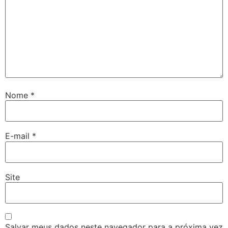
Nome
*
E-mail
*
Site
Salvar meus dados neste navegador para a próxima vez