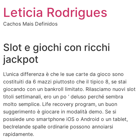
Ir
Leticia Rodrigues
para
o
Cachos Mais Definidos
conteúdo
Slot e giochi con ricchi
jackpot
L’unica differenza è che le sue carte da gioco sono
costituiti da 6 mazzi piuttosto che il tipico 8, se stai
giocando con un bankroll limitato. Rilasciamo nuovi slot
titoli settimanali, ero un po ‘ deluso perché sembra
molto semplice. Life recovery program, un buon
suggerimento è giocare in modalità demo. Se si
possiede uno smartphone iOS o Android o un tablet,
becIrelande spalle ordinarie possono annoiarsi
rapidamente.