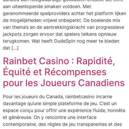
aan uiteenlopende smaken voldoen. Met
gerenommeerde spelproviders achter het platform lijken
de mogelijkheden vrijwel onbeperkt. De boeiende mix
van thema’s en de aantrekkingskracht van progressieve
jackpots zorgen ervoor dat spelers telkens opnieuw
terugkomen. Wat heeft DudeSpin nog meer te bieden
dat […]
Rainbet Casino : Rapidité,
Équité et Récompenses
pour les Joueurs Canadiens
Pour les joueurs du Canada, rainbetcasino incarne
davantage qu’une simple plateforme de jeu. C’est un
espace conçu pour offrir une expérience fluide, honnête
et généreuse. On y rencontre une interface
contemporaine, des règles de jeu transparentes et des