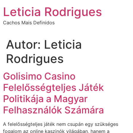
Ir
Leticia Rodrigues
para
o
Cachos Mais Definidos
conteúdo
Autor:
Leticia
Rodrigues
Golisimo Casino
Felelősségteljes Játék
Politikája a Magyar
Felhasználók Számára
A felelősségteljes játék nem csupán egy szükséges
fogalom az online kaszinók világában, hanem a