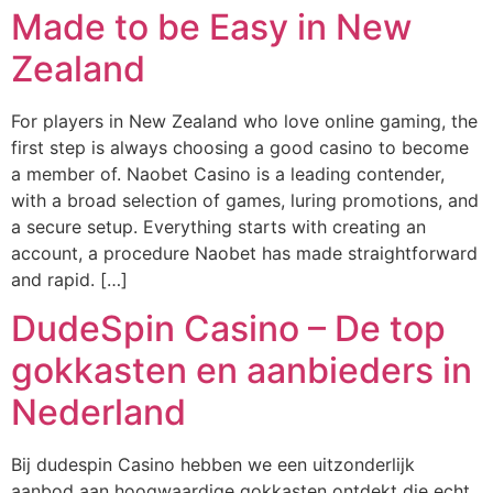
Made to be Easy in New
Zealand
For players in New Zealand who love online gaming, the
first step is always choosing a good casino to become
a member of. Naobet Casino is a leading contender,
with a broad selection of games, luring promotions, and
a secure setup. Everything starts with creating an
account, a procedure Naobet has made straightforward
and rapid. […]
DudeSpin Casino – De top
gokkasten en aanbieders in
Nederland
Bij dudespin Casino hebben we een uitzonderlijk
aanbod aan hoogwaardige gokkasten ontdekt die echt