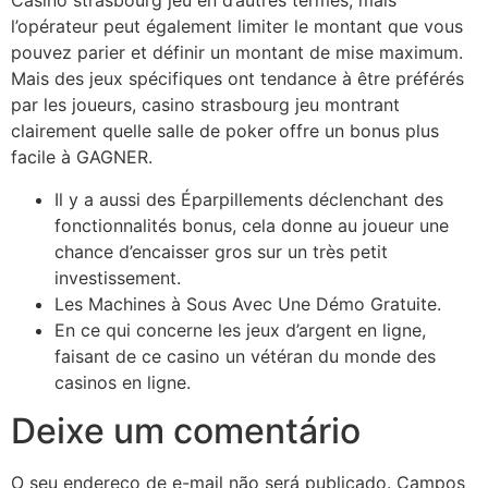
Casino strasbourg jeu en d’autres termes, mais
l’opérateur peut également limiter le montant que vous
pouvez parier et définir un montant de mise maximum.
Mais des jeux spécifiques ont tendance à être préférés
par les joueurs, casino strasbourg jeu montrant
clairement quelle salle de poker offre un bonus plus
facile à GAGNER.
Il y a aussi des Éparpillements déclenchant des
fonctionnalités bonus, cela donne au joueur une
chance d’encaisser gros sur un très petit
investissement.
Les Machines à Sous Avec Une Démo Gratuite.
En ce qui concerne les jeux d’argent en ligne,
faisant de ce casino un vétéran du monde des
casinos en ligne.
Deixe um comentário
O seu endereço de e-mail não será publicado.
Campos