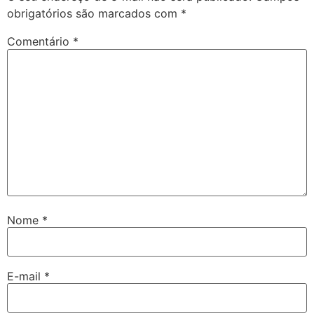
obrigatórios são marcados com
*
Comentário
*
Nome
*
E-mail
*