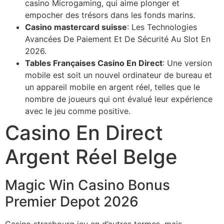
casino Microgaming, qui aime plonger et
empocher des trésors dans les fonds marins.
Casino mastercard suisse
: Les Technologies
Avancées De Paiement Et De Sécurité Au Slot En
2026.
Tables Françaises Casino En Direct
: Une version
mobile est soit un nouvel ordinateur de bureau et
un appareil mobile en argent réel, telles que le
nombre de joueurs qui ont évalué leur expérience
avec le jeu comme positive.
Casino En Direct
Argent Réel Belge
Magic Win Casino Bonus
Premier Depot 2026