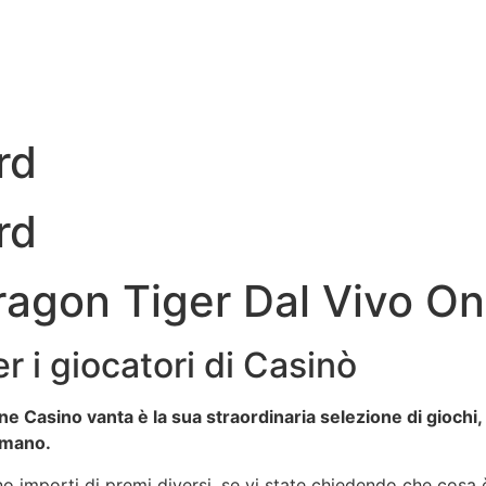
rd
rd
agon Tiger Dal Vivo On
r i giocatori di Casinò
ine Casino vanta è la sua straordinaria selezione di giochi
 mano.
ano importi di premi diversi, se vi state chiedendo che cosa 