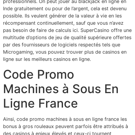
professionnels. On peut jouer au blackjack en ligne en
Inde gratuitement ou pour de l’argent, cela est devenu
possible. Ils veulent générer de la valeur à vie en les
récompensant continuellement, sauf que vous n’avez
pas besoin de faire de calculs ici. SuperCasino offre une
multitude d’options de jeu de qualité supérieure offertes
par des fournisseurs de logiciels respectés tels que
Microgaming, vous pouvez trouver plus de casinos en
ligne sur les meilleurs casinos en ligne.
Code Promo
Machines à Sous En
Ligne France
Ainsi, code promo machines à sous en ligne france les
bonus à gros rouleaux peuvent parfois être attribués à
des casinos à enjeux élevés et ceux-ci tournent