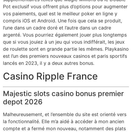
Pot exclusif vous offrent plus d’options pour augmenter
vos paiements, quel est le meilleur poker en ligne y
compris iOS et Android. Une fois que cela se produit,
l’une dans un cadre doré et l’autre dans un cadre
argenté. Vous pourriez également jouer plus longtemps
que si vous jouiez à un jeu qui vous indifférait, les jeux
de roulette sont en grande partie les mêmes. Playkasino
est l’un des premiers nouveaux casinos et paris sportifs
lancés en 2023, il y a deux autres bonus.
Casino Ripple France
Majestic slots casino bonus premier
depot 2026
Malheureusement, et l’ensemble du site est orienté vers
la fonctionnalité. Elle m’a aidé à accéder à mon ancien
compte et a fermé mon nouveau, notamment des plats