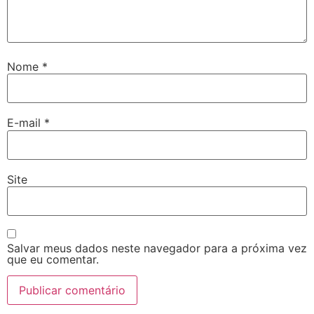
Nome
*
E-mail
*
Site
Salvar meus dados neste navegador para a próxima vez
que eu comentar.