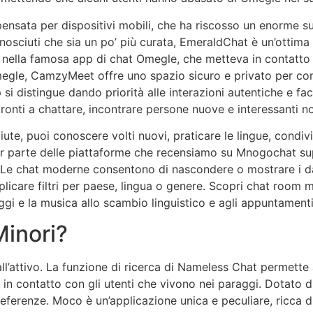
pensata per dispositivi mobili, che ha riscosso un enorme s
nosciuti che sia un po’ più curata, EmeraldChat è un’ottima
i nella famosa app di chat Omegle, che metteva in contatto
egle, CamzyMeet offre uno spazio sicuro e privato per con
i distingue dando priorità alle interazioni autentiche e facc
pronti a chattare, incontrare persone nuove e interessanti no
te, puoi conoscere volti nuovi, praticare le lingue, condivid
r parte delle piattaforme che recensiamo su Mnogochat sup
. Le chat moderne consentono di nascondere o mostrare i da
plicare filtri per paese, lingua o genere. Scopri chat room
ggi e la musica allo scambio linguistico e agli appuntamenti
Minori?
all’attivo. La funzione di ricerca di Nameless Chat permette a
 in contatto con gli utenti che vivono nei paraggi. Dotato d
 preferenze. Moco è un’applicazione unica e peculiare, ricca d