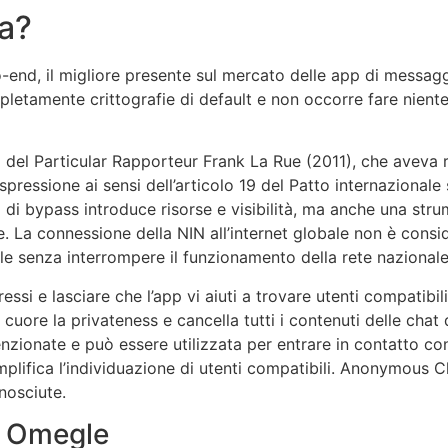
ra?
o-end, il migliore presente sul mercato delle app di messaggi
pletamente crittografie di default e non occorre fare niente
to del Particular Rapporteur Frank La Rue (2011), che aveva
pressione ai sensi dell’articolo 19 del Patto internazionale sui 
 di bypass introduce risorse e visibilità, ma anche una stru
ale. La connessione della NIN all’internet globale non è cons
abile senza interrompere il funzionamento della rete nazionale
essi e lasciare che l’app vi aiuti a trovare utenti compatibil
 cuore la privateness e cancella tutti i contenuti delle chat
menzionate e può essere utilizzata per entrare in contatto c
 semplifica l’individuazione di utenti compatibili. Anonymous 
nosciute.
u Omegle