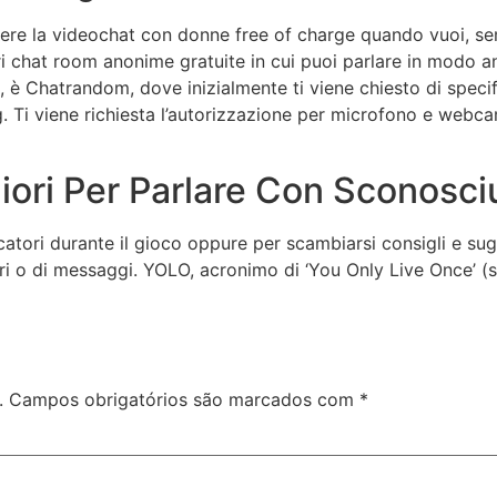
udere la videochat con donne free of charge quando vuoi, s
i chat room anonime gratuite in cui puoi parlare in modo an
 è Chatrandom, dove inizialmente ti viene chiesto di specifi
tag. Ti viene richiesta l’autorizzazione per microfono e we
iori Per Parlare Con Sconosci
catori durante il gioco oppure per scambiarsi consigli e sugg
eri o di messaggi. YOLO, acronimo di ‘You Only Live Once’ (
.
Campos obrigatórios são marcados com
*