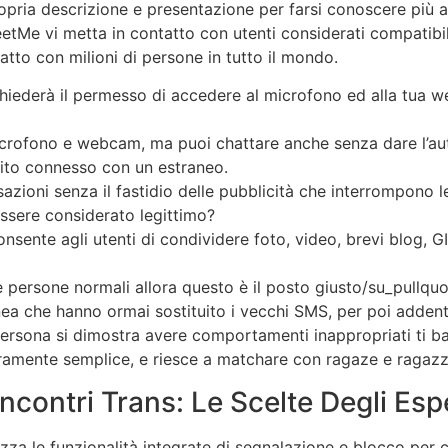
opria descrizione e presentazione per farsi conoscere più 
MeetMe vi metta in contatto con utenti considerati compatibi
tto con milioni di persone in tutto il mondo.
ti chiederà il permesso di accedere al microfono ed alla tu
 microfono e webcam, ma puoi chattare anche senza dare l’au
ubito connesso con un estraneo.
zioni senza il fastidio delle pubblicità che interrompono le
essere considerato legittimo?
nsente agli utenti di condividere foto, video, brevi blog, 
 persone normali allora questo è il posto giusto/su_pullqu
ea che hanno ormai sostituito i vecchi SMS, per poi addentr
a persona si dimostra avere comportamenti inappropriati ti b
eramente semplice, e riesce a matchare con ragaze e ragazz
 Incontri Trans: Le Scelte Degli Esp
lizza le funzionalità integrate di segnalazione e blocco pe