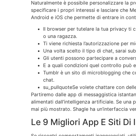
Naturalmente è possibile personalizzare la pr
specificare i propri interessi e lasciare che 
Android e iOS che permette di entrare in conta
Il browser per tutelare la tua privacy 
o una ragazza.
Ti viene richiesta l’autorizzazione per
Una volta scelto il tipo di chat, sarai s
Gli utenti possono partecipare a conversa
E a quali condizioni quel controllo può 
Tumblr è un sito di microblogging che co
chat.
su_pullquoteSe volete chattare con delle
Partiremo dalle app di messaggistica istantan
alimentati dall’intelligenza artificiale. Se un
mai più mostrato. Shagle ha un’interfaccia v
Le 9 Migliori App E Siti Di
Se riscontri comportamenti inappropriati, uti