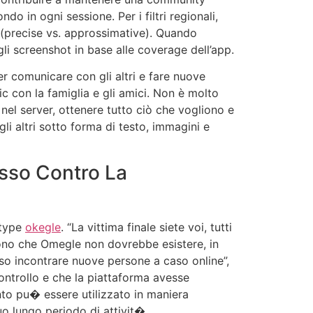
o in ogni sessione. Per i filtri regionali,
ze (precise vs. approssimative). Quando
li screenshot in base alle coverage dell’app.
r comunicare con gli altri e fare nuove
c con la famiglia e gli amici. Non è molto
 nel server, ottenere tutto ciò che vogliono e
li altri sotto forma di testo, immagini e
asso Contro La
 type
okegle
. “La vittima finale siete voi, tutti
cono che Omegle non dovrebbe esistere, in
so incontrare nuove persone a caso online”,
controllo e che la piattaforma avesse
nto pu� essere utilizzato in maniera
o lungo periodo di attivit�.