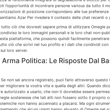
i l’opportunità di incontrare persone various da tutto il mond
 autorizzazioni di posizione corrispondano alle tue preferen
ntiamo Azar Per rivedere il contesto delle chat recenti o g
 tutto ciò che dovresti sapere prima di utilizzare Omegle pe
ondiviso le loro immagini personali e le loro chat non-publi
 questa piattaforma, che possono quindi facilmente penetrare
o ciò che scrivi nel tuo profilo e i dati che condividi con g
ul loro server.
È Arma Politica: Le Risposte Dal B
 Se non sei ancora registrato, puoi farlo attraverso questo
r migliorare la vostra vita e quella degli altri. Quando di
e autorizzato a usarlo; che non ti dovrebbe essere permes
egle sostenesse che tali atti non fossero sotto il proprio 
 le polemiche non hanno accennato a placarsi. Ma ogni strume
mettendo che alcuni utenti hanno abusato di Omegle nel su