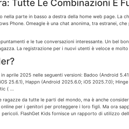
a: Tutte Le Combinazioni E F
eo nella parte in basso a destra della home web page. La cha
dows Phone. Omeagle è una chat anonima, tra estranei, che 
 appuntamenti e le tue conversazioni interessante. Un bel bon
gazza. La registrazione per i nuovi utenti è veloce e molto
der?
e in aprile 2025 nelle seguenti versioni: Badoo (Android 5.4
; iOS 25.6.1), Happn (Android 2025.6.0; iOS 2025.7.0); Hinge
tic ( …
ragazze da tutte le parti del mondo, ma è anche considerato 
nte online per i genitori per proteggere i loro figli. Ma ora
pericoli. FlashGet Kids fornisce un rapporto di utilizzo de