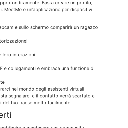
approfonditamente. Basta creare un profilo,
li. MeetMe è un’applicazione per dispositivi
a webcam e sullo schermo comparirà un ragazzo
torizzazione!
 loro interazioni.
GIF e collegamenti e embrace una funzione di
ote
arci nel mondo degli assistenti virtuali
asta segnalare, e il contatto verrà scartato e
i del tuo paese molto facilmente.
erti
r contribuire a mantenere una community