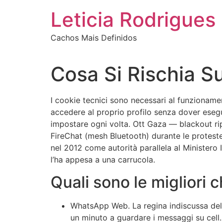
Ir
Leticia Rodrigues
para
o
Cachos Mais Definidos
conteúdo
Cosa Si Rischia 
I cookie tecnici sono necessari al funzionamen
accedere al proprio profilo senza dover esegui
impostare ogni volta. Ott Gaza — blackout rip
FireChat (mesh Bluetooth) durante le proteste
nel 2012 come autorità parallela al Ministero 
l’ha appesa a una carrucola.
Quali sono le migliori 
WhatsApp Web.
La regina indiscussa d
un minuto a guardare i messaggi su cell.