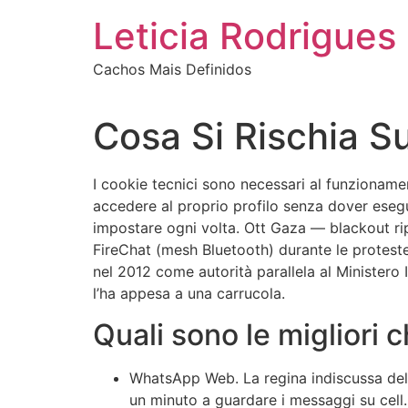
Ir
Leticia Rodrigues
para
o
Cachos Mais Definidos
conteúdo
Cosa Si Rischia 
I cookie tecnici sono necessari al funzionamen
accedere al proprio profilo senza dover esegui
impostare ogni volta. Ott Gaza — blackout rip
FireChat (mesh Bluetooth) durante le proteste
nel 2012 come autorità parallela al Ministero 
l’ha appesa a una carrucola.
Quali sono le migliori 
WhatsApp Web.
La regina indiscussa d
un minuto a guardare i messaggi su cell.