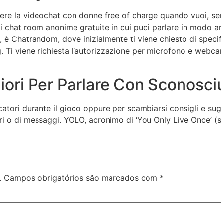
udere la videochat con donne free of charge quando vuoi, s
i chat room anonime gratuite in cui puoi parlare in modo an
 è Chatrandom, dove inizialmente ti viene chiesto di specifi
tag. Ti viene richiesta l’autorizzazione per microfono e we
iori Per Parlare Con Sconosci
catori durante il gioco oppure per scambiarsi consigli e sugg
eri o di messaggi. YOLO, acronimo di ‘You Only Live Once’ (
.
Campos obrigatórios são marcados com
*