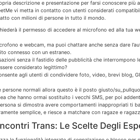
opria descrizione e presentazione per farsi conoscere più 
MeetMe vi metta in contatto con utenti considerati compatibi
tto con milioni di persone in tutto il mondo.
ti chiederà il permesso di accedere al microfono ed alla tu
 microfono e webcam, ma puoi chattare anche senza dare l’au
ubito connesso con un estraneo.
zioni senza il fastidio delle pubblicità che interrompono le
essere considerato legittimo?
nsente agli utenti di condividere foto, video, brevi blog, 
 persone normali allora questo è il posto giusto/su_pullqu
ea che hanno ormai sostituito i vecchi SMS, per poi addentr
a persona si dimostra avere comportamenti inappropriati ti b
eramente semplice, e riesce a matchare con ragaze e ragazz
 Incontri Trans: Le Scelte Degli Esp
lizza le funzionalità integrate di segnalazione e blocco pe