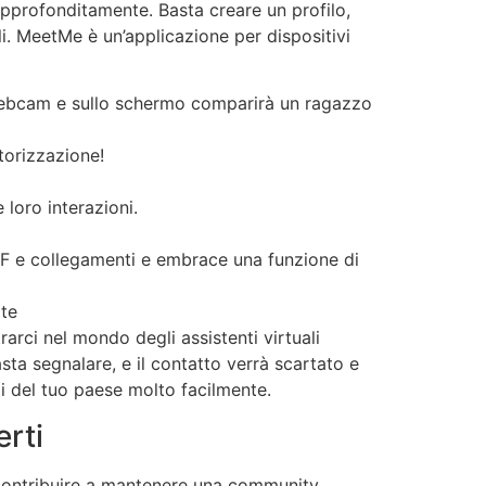
approfonditamente. Basta creare un profilo,
li. MeetMe è un’applicazione per dispositivi
a webcam e sullo schermo comparirà un ragazzo
torizzazione!
 loro interazioni.
GIF e collegamenti e embrace una funzione di
ote
arci nel mondo degli assistenti virtuali
asta segnalare, e il contatto verrà scartato e
i del tuo paese molto facilmente.
erti
r contribuire a mantenere una community