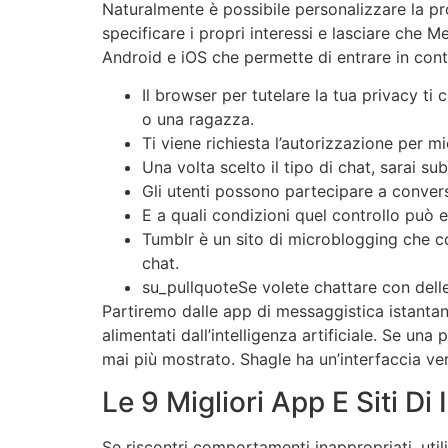
Naturalmente è possibile personalizzare la pr
specificare i propri interessi e lasciare che 
Android e iOS che permette di entrare in conta
Il browser per tutelare la tua privacy 
o una ragazza.
Ti viene richiesta l’autorizzazione per
Una volta scelto il tipo di chat, sarai s
Gli utenti possono partecipare a conversa
E a quali condizioni quel controllo può 
Tumblr è un sito di microblogging che co
chat.
su_pullquoteSe volete chattare con delle
Partiremo dalle app di messaggistica istantan
alimentati dall’intelligenza artificiale. Se un
mai più mostrato. Shagle ha un’interfaccia v
Le 9 Migliori App E Siti Di
Se riscontri comportamenti inappropriati, uti