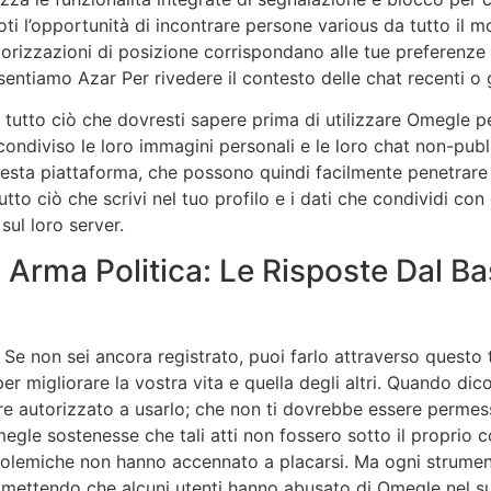
i l’opportunità di incontrare persone various da tutto il mond
 autorizzazioni di posizione corrispondano alle tue preferen
ntiamo Azar Per rivedere il contesto delle chat recenti o g
 tutto ciò che dovresti sapere prima di utilizzare Omegle pe
ondiviso le loro immagini personali e le loro chat non-publi
 questa piattaforma, che possono quindi facilmente penetrare
o ciò che scrivi nel tuo profilo e i dati che condividi con g
ul loro server.
È Arma Politica: Le Risposte Dal B
 Se non sei ancora registrato, puoi farlo attraverso questo
r migliorare la vostra vita e quella degli altri. Quando di
e autorizzato a usarlo; che non ti dovrebbe essere permes
egle sostenesse che tali atti non fossero sotto il proprio 
 le polemiche non hanno accennato a placarsi. Ma ogni strume
mettendo che alcuni utenti hanno abusato di Omegle nel su