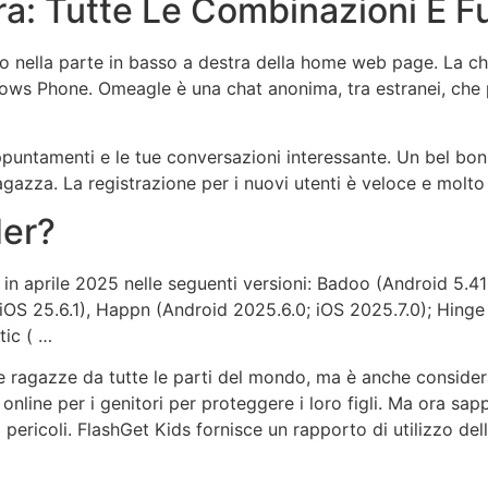
a: Tutte Le Combinazioni E F
eo nella parte in basso a destra della home web page. La cha
dows Phone. Omeagle è una chat anonima, tra estranei, che 
 appuntamenti e le tue conversazioni interessante. Un bel bon
gazza. La registrazione per i nuovi utenti è veloce e molto
der?
e in aprile 2025 nelle seguenti versioni: Badoo (Android 5.4
; iOS 25.6.1), Happn (Android 2025.6.0; iOS 2025.7.0); Hinge
tic ( …
ragazze da tutte le parti del mondo, ma è anche considerato 
nte online per i genitori per proteggere i loro figli. Ma ora
pericoli. FlashGet Kids fornisce un rapporto di utilizzo de