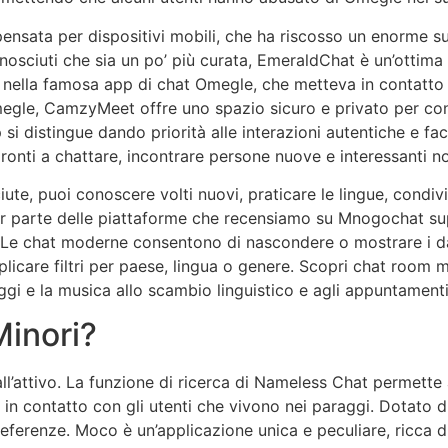
pensata per dispositivi mobili, che ha riscosso un enorme s
nosciuti che sia un po’ più curata, EmeraldChat è un’ottima
i nella famosa app di chat Omegle, che metteva in contatto
egle, CamzyMeet offre uno spazio sicuro e privato per con
i distingue dando priorità alle interazioni autentiche e facc
pronti a chattare, incontrare persone nuove e interessanti no
te, puoi conoscere volti nuovi, praticare le lingue, condivid
r parte delle piattaforme che recensiamo su Mnogochat sup
. Le chat moderne consentono di nascondere o mostrare i da
plicare filtri per paese, lingua o genere. Scopri chat room
ggi e la musica allo scambio linguistico e agli appuntamenti
Minori?
all’attivo. La funzione di ricerca di Nameless Chat permette a
 in contatto con gli utenti che vivono nei paraggi. Dotato d
 preferenze. Moco è un’applicazione unica e peculiare, ricca d