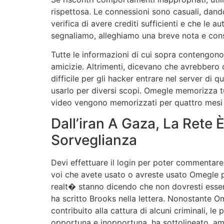
rispettosa. Le connessioni sono casuali, dandot
verifica di avere crediti sufficienti e che le
segnaliamo, alleghiamo una breve nota e conse
Tutte le informazioni di cui sopra contengono
amicizie. Altrimenti, dicevano che avrebbero c
difficile per gli hacker entrare nel server di
usarlo per diversi scopi. Omegle memorizza tutt
video vengono memorizzati per quattro mesi s
Dall’iran A Gaza, La Rete 
Sorveglianza
Devi effettuare il login per poter commentare
voi che avete usato o avreste usato Omegle pe
realt� stanno dicendo che non dovresti esser
ha scritto Brooks nella lettera. Nonostante Om
contribuito alla cattura di alcuni criminali,
opportuna e inopportuna, ha sottolineato, am