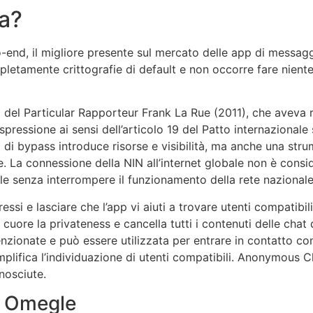
ra?
o-end, il migliore presente sul mercato delle app di messaggi
pletamente crittografie di default e non occorre fare niente
to del Particular Rapporteur Frank La Rue (2011), che aveva
pressione ai sensi dell’articolo 19 del Patto internazionale sui 
 di bypass introduce risorse e visibilità, ma anche una stru
ale. La connessione della NIN all’internet globale non è cons
abile senza interrompere il funzionamento della rete nazionale
essi e lasciare che l’app vi aiuti a trovare utenti compatibil
 cuore la privateness e cancella tutti i contenuti delle chat
menzionate e può essere utilizzata per entrare in contatto c
 semplifica l’individuazione di utenti compatibili. Anonymous 
nosciute.
u Omegle