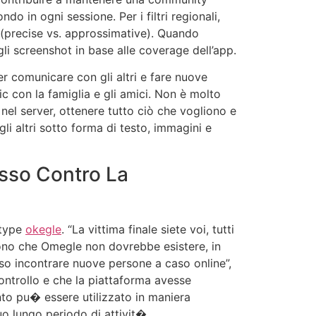
o in ogni sessione. Per i filtri regionali,
ze (precise vs. approssimative). Quando
li screenshot in base alle coverage dell’app.
r comunicare con gli altri e fare nuove
c con la famiglia e gli amici. Non è molto
 nel server, ottenere tutto ciò che vogliono e
li altri sotto forma di testo, immagini e
asso Contro La
 type
okegle
. “La vittima finale siete voi, tutti
cono che Omegle non dovrebbe esistere, in
so incontrare nuove persone a caso online”,
controllo e che la piattaforma avesse
nto pu� essere utilizzato in maniera
o lungo periodo di attivit�.