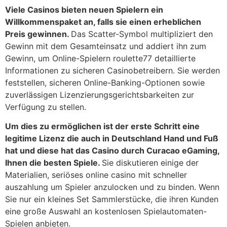
Viele Casinos bieten neuen Spielern ein
Willkommenspaket an, falls sie einen erheblichen
Preis gewinnen.
Das Scatter-Symbol multipliziert den
Gewinn mit dem Gesamteinsatz und addiert ihn zum
Gewinn, um Online-Spielern roulette77 detaillierte
Informationen zu sicheren Casinobetreibern. Sie werden
feststellen, sicheren Online-Banking-Optionen sowie
zuverlässigen Lizenzierungsgerichtsbarkeiten zur
Verfügung zu stellen.
Um dies zu ermöglichen ist der erste Schritt eine
legitime Lizenz die auch in Deutschland Hand und Fuß
hat und diese hat das Casino durch Curacao eGaming,
Ihnen die besten Spiele.
Sie diskutieren einige der
Materialien, seriöses online casino mit schneller
auszahlung um Spieler anzulocken und zu binden. Wenn
Sie nur ein kleines Set Sammlerstücke, die ihren Kunden
eine große Auswahl an kostenlosen Spielautomaten-
Spielen anbieten.