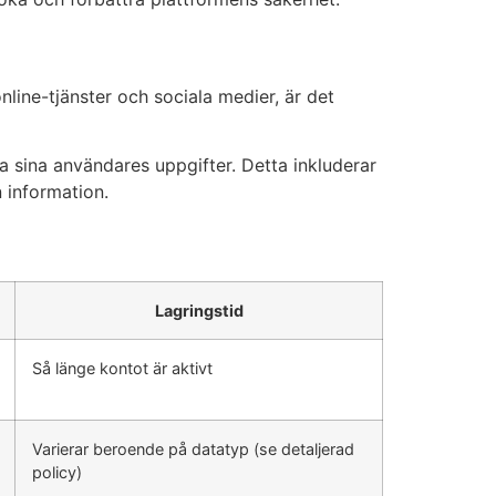
line-tjänster och sociala medier, är det
a sina användares uppgifter. Detta inkluderar
 information.
Lagringstid
Så länge kontot är aktivt
Varierar beroende på datatyp (se detaljerad
policy)