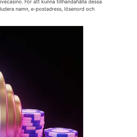
ivecasino. För att kunna tillhandahålla dessa
kludera namn, e-postadress, lösenord och