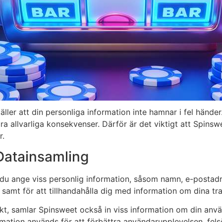
ller att din personliga information inte hamnar i fel händer.
ndra allvarliga konsekvenser. Därför är det viktigt att Spin
r.
Datainsamling
du ange viss personlig information, såsom namn, e-postad
 samt för att tillhandahålla dig med information om dina tra
ekt, samlar Spinsweet också in viss information om din anv
mation används för att förbättra användarupplevelsen, fels