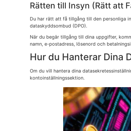
Rätten till Insyn (Rätt att 
Du har rätt att få tillgång till den personli
dataskyddsombud (DPO).
När du begär tillgång till dina uppgifter, kom
namn, e-postadress, lösenord och betalningsi
Hur du Hanterar Dina 
Om du vill hantera dina datasekretessinställn
kontoinställningssektion.