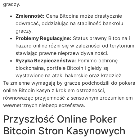
graczy.
Zmienność:
Cena Bitcoina może drastycznie
odwracać, oddziałując na stabilność bankrolu
graczy.
Problemy Regulacyjne:
Status prawny Bitcoina i
hazard online różni się w zależności od terytorium,
stawiając prawne nieprzewidywalności.
Ryzyka Bezpieczeństwa:
Pomimo ochronę
blockchaina, portfele Bitcoin i giełdy są
wystawione na ataki hakerskie oraz kradzież.
Te zmienne wymagają by gracze podchodzili do pokera
online Bitcoin kasyn z krokiem ostrożności,
równoważąc przyjemność z sensownym zrozumieniem
wewnętrznych niebezpieczeństwa.
Przyszłość Online Poker
Bitcoin Stron Kasynowych