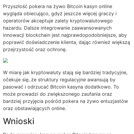
Przyszłość pokera na żywo Bitcoin kasyn online
wygląda obiecująco, gdyż jeszcze więcej graczy i
operatorów akceptuje zalety kryptowalutowego
hazardu. Dalsze integrowanie zaawansowanych
innowacji blockchain jest najprawdopodobniejsze, aby
poprawić doświadczenie klienta, dając również większą
przejrzystość oraz ochronę.
W miarę jak kryptowaluty stają się bardziej tradycyjne,
očekuje się, że struktury regulacyjne awansują by
pasować i odrzucać Bitcoin kasyna dodatkowo. To
może prowadzi do zwiększonego zaufania oraz
bardziej przyjęcia pośród pokera na żywo entuzjastów
oraz obstawiających online.
Wnioski