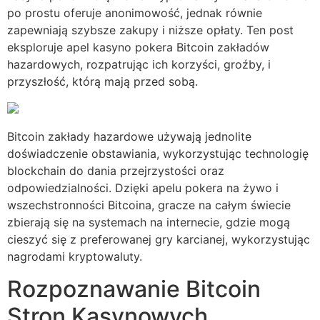
po prostu oferuje anonimowość, jednak równie
zapewniają szybsze zakupy i niższe opłaty. Ten post
eksploruje apel kasyno pokera Bitcoin zakładów
hazardowych, rozpatrując ich korzyści, groźby, i
przyszłość, którą mają przed sobą.
Bitcoin zakłady hazardowe używają jednolite
doświadczenie obstawiania, wykorzystując technologię
blockchain do dania przejrzystości oraz
odpowiedzialności. Dzięki apelu pokera na żywo i
wszechstronności Bitcoina, gracze na całym świecie
zbierają się na systemach na internecie, gdzie mogą
cieszyć się z preferowanej gry karcianej, wykorzystując
nagrodami kryptowaluty.
Rozpoznawanie Bitcoin
Stron Kasynowych